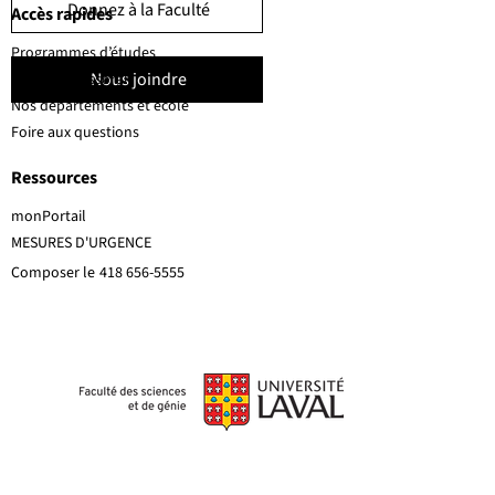
Donnez à la Faculté
Accès rapides
Programmes d’études
Nous joindre
Corps professoral
Nos départements et école
Foire aux questions
Ressources
monPortail
MESURES D'URGENCE
Composer le
418 656-5555